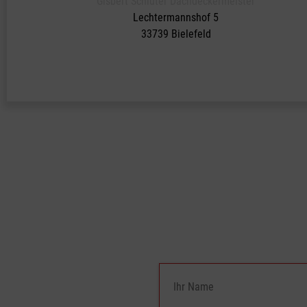
Gisbert Schlüter Dachdeckermeister
Lechtermannshof 5
33739 Bielefeld