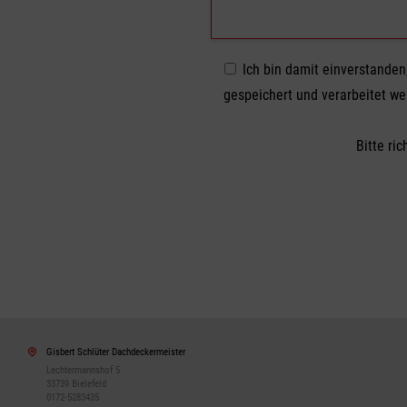
Ich bin damit einverstande
gespeichert und verarbeitet we
Bitte ri
Gisbert Schlüter Dachdeckermeister
Lechtermannshof 5
33739 Bielefeld
0172-5283435