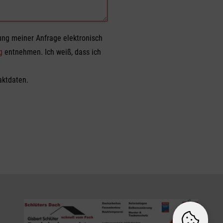
ng meiner Anfrage elektronisch
g
entnehmen. Ich weiß, dass ich
aktdaten.